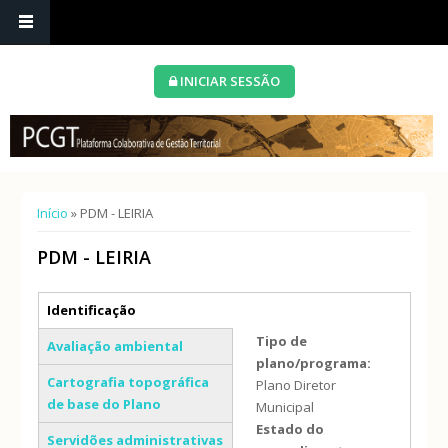
INICIAR SESSÃO
Está aqui
Início
» PDM - LEIRIA
PDM - LEIRIA
Separadores verticais
Identificação
(separador ativo)
Tipo de
Avaliação ambiental
plano/programa:
Cartografia topográfica
Plano Diretor
de base do Plano
Municipal
Estado do
Servidões administrativas