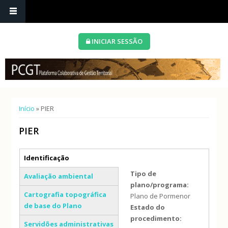
INICIAR SESSÃO
Está aqui
Início
» PIER
PIER
Separadores verticais
Identificação
(separador ativo)
Tipo de
Avaliação ambiental
plano/programa:
Cartografia topográfica
Plano de Pormenor
de base do Plano
Estado do
procedimento:
Servidões administrativas