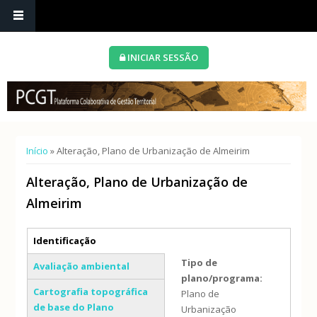
INICIAR SESSÃO
Está aqui
Início
» Alteração, Plano de Urbanização de Almeirim
Alteração, Plano de Urbanização de
Almeirim
Separadores verticais
Identificação
(separador ativo)
Tipo de
Avaliação ambiental
plano/programa:
Cartografia topográfica
Plano de
de base do Plano
Urbanização