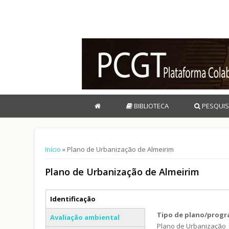
BIBLIOTECA
PESQUIS
Está aqui
Início
» Plano de Urbanização de Almeirim
Plano de Urbanização de Almeirim
Separadores verticais
Identificação
(separador ativo)
Tipo de plano/prog
Avaliação ambiental
Plano de Urbanização