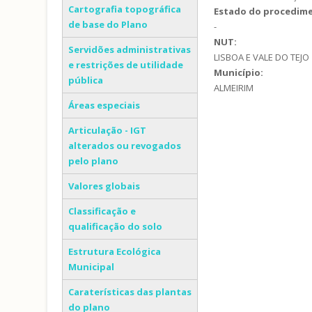
Cartografia topográfica
Estado do procedim
de base do Plano
-
NUT:
Servidões administrativas
LISBOA E VALE DO TEJO
e restrições de utilidade
Município:
pública
ALMEIRIM
Áreas especiais
Articulação - IGT
alterados ou revogados
pelo plano
Valores globais
Classificação e
qualificação do solo
Estrutura Ecológica
Municipal
Caraterísticas das plantas
do plano