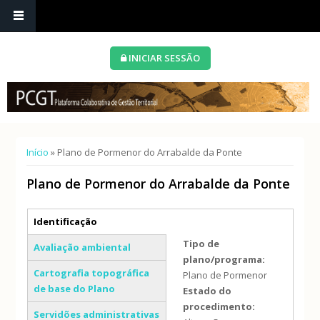
INICIAR SESSÃO
Está aqui
Início
» Plano de Pormenor do Arrabalde da Ponte
Plano de Pormenor do Arrabalde da Ponte
Separadores verticais
Identificação
(separador ativo)
Tipo de
Avaliação ambiental
plano/programa:
Cartografia topográfica
Plano de Pormenor
de base do Plano
Estado do
procedimento:
Servidões administrativas