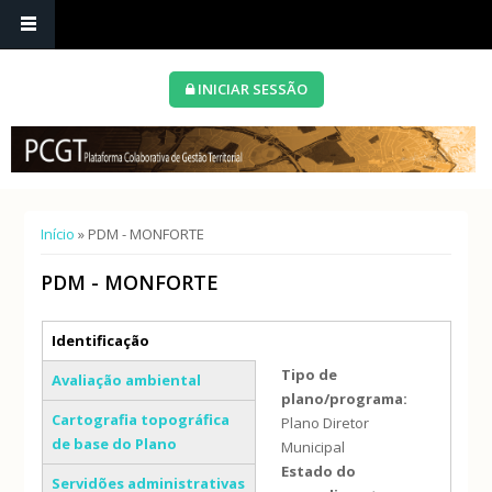
INICIAR SESSÃO
Está aqui
Início
» PDM - MONFORTE
PDM - MONFORTE
Separadores verticais
Identificação
(separador ativo)
Tipo de
Avaliação ambiental
plano/programa:
Cartografia topográfica
Plano Diretor
de base do Plano
Municipal
Estado do
Servidões administrativas