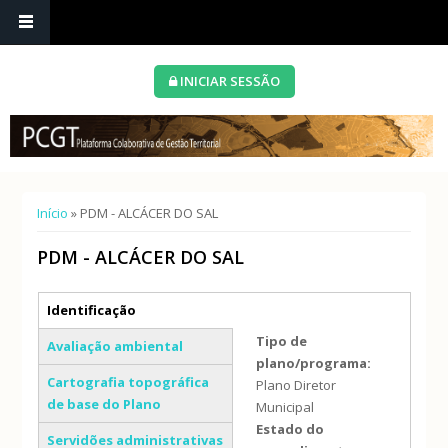
INICIAR SESSÃO
Está aqui
Início
» PDM - ALCÁCER DO SAL
PDM - ALCÁCER DO SAL
Separadores verticais
Identificação
(separador ativo)
Tipo de
Avaliação ambiental
plano/programa:
Cartografia topográfica
Plano Diretor
de base do Plano
Municipal
Estado do
Servidões administrativas