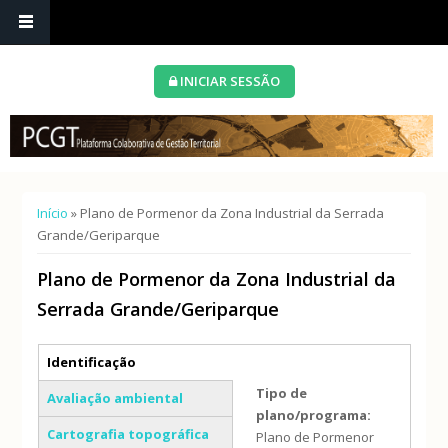
INICIAR SESSÃO
Está aqui
Início
» Plano de Pormenor da Zona Industrial da Serrada
Grande/Geriparque
Plano de Pormenor da Zona Industrial da
Serrada Grande/Geriparque
Separadores verticais
Identificação
(separador ativo)
Tipo de
Avaliação ambiental
plano/programa:
Cartografia topográfica
Plano de Pormenor