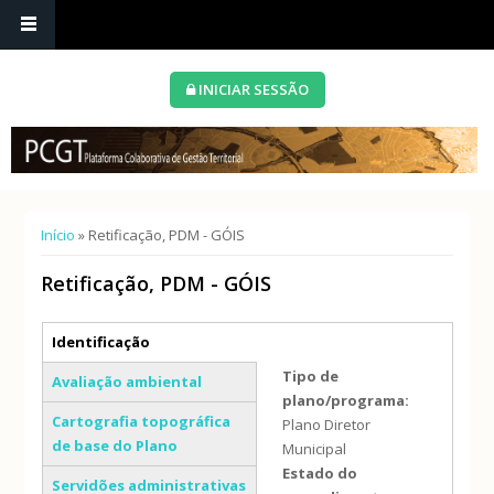
INICIAR SESSÃO
Está aqui
Início
» Retificação, PDM - GÓIS
Retificação, PDM - GÓIS
Separadores verticais
Identificação
(separador ativo)
Tipo de
Avaliação ambiental
plano/programa:
Cartografia topográfica
Plano Diretor
de base do Plano
Municipal
Estado do
Servidões administrativas