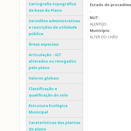
Cartografia topográfica
Estado do procedim
de base do Plano
-
NUT:
Servidões administrativas
ALENTEJO
e restrições de utilidade
Município:
pública
ALTER DO CHÃO
Áreas especiais
Articulação - IGT
alterados ou revogados
pelo plano
Valores globais
Classificação e
qualificação do solo
Estrutura Ecológica
Municipal
Caraterísticas das plantas
do plano