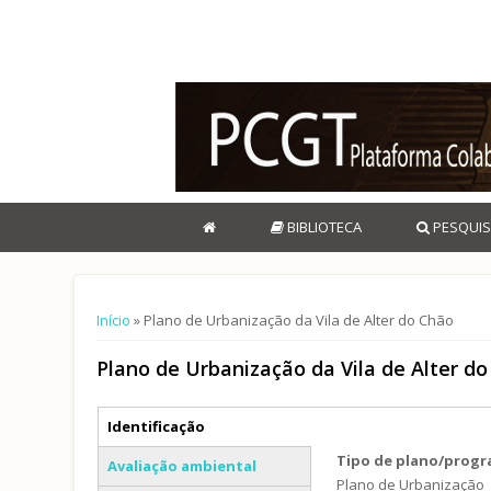
BIBLIOTECA
PESQUIS
Está aqui
Início
» Plano de Urbanização da Vila de Alter do Chão
Plano de Urbanização da Vila de Alter d
Separadores verticais
Identificação
(separador ativo)
Tipo de plano/prog
Avaliação ambiental
Plano de Urbanização