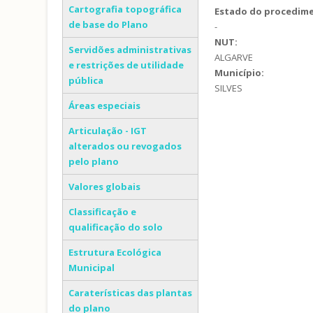
Cartografia topográfica
Estado do procedim
de base do Plano
-
NUT:
Servidões administrativas
ALGARVE
e restrições de utilidade
Município:
pública
SILVES
Áreas especiais
Articulação - IGT
alterados ou revogados
pelo plano
Valores globais
Classificação e
qualificação do solo
Estrutura Ecológica
Municipal
Caraterísticas das plantas
do plano