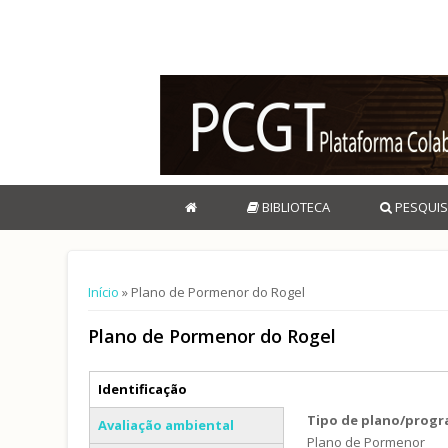
BIBLIOTECA
PESQUIS
Está aqui
Início
» Plano de Pormenor do Rogel
Plano de Pormenor do Rogel
Separadores verticais
Identificação
(separador ativo)
Tipo de plano/prog
Avaliação ambiental
Plano de Pormenor