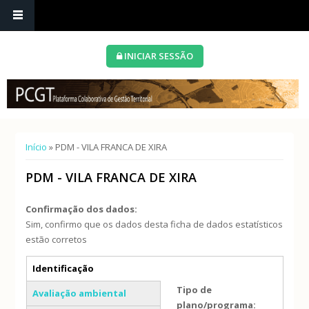
INICIAR SESSÃO
Está aqui
Início
» PDM - VILA FRANCA DE XIRA
PDM - VILA FRANCA DE XIRA
Confirmação dos dados:
Sim, confirmo que os dados desta ficha de dados estatísticos
estão corretos
Separadores verticais
Identificação
(separador ativo)
Tipo de
Avaliação ambiental
plano/programa: