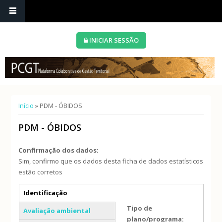
INICIAR SESSÃO
Está aqui
Início
» PDM - ÓBIDOS
PDM - ÓBIDOS
Confirmação dos dados:
Sim, confirmo que os dados desta ficha de dados estatísticos
estão corretos
Separadores verticais
Identificação
(separador ativo)
Tipo de
Avaliação ambiental
plano/programa: