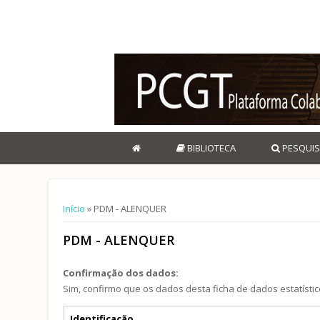
BIBLIOTECA
PESQUIS
Está aqui
Início
» PDM - ALENQUER
PDM - ALENQUER
Confirmação dos dados:
Sim, confirmo que os dados desta ficha de dados estatístic
Separadores verticais
Identificação