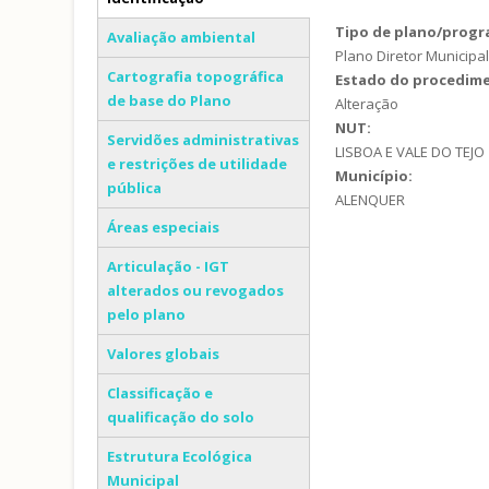
(separador ativo)
Tipo de plano/prog
Avaliação ambiental
Plano Diretor Municipa
Cartografia topográfica
Estado do procedim
de base do Plano
Alteração
NUT:
Servidões administrativas
LISBOA E VALE DO TEJO
e restrições de utilidade
Município:
pública
ALENQUER
Áreas especiais
Articulação - IGT
alterados ou revogados
pelo plano
Valores globais
Classificação e
qualificação do solo
Estrutura Ecológica
Municipal