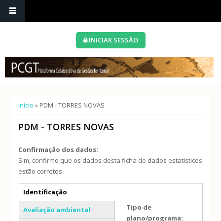
INICIAR SESSÃO
Está aqui
Início
» PDM - TORRES NOVAS
PDM - TORRES NOVAS
Confirmação dos dados:
Sim, confirmo que os dados desta ficha de dados estatísticos
estão corretos
Separadores verticais
Identificação
(separador ativo)
Tipo de
Avaliação ambiental
plano/programa: