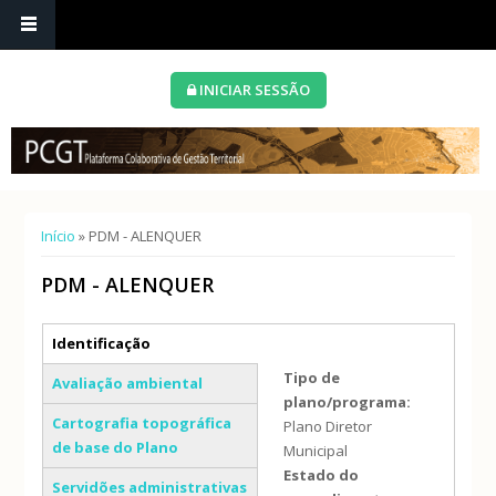
INICIAR SESSÃO
Está aqui
Início
» PDM - ALENQUER
PDM - ALENQUER
Separadores verticais
Identificação
(separador ativo)
Tipo de
Avaliação ambiental
plano/programa:
Cartografia topográfica
Plano Diretor
de base do Plano
Municipal
Estado do
Servidões administrativas