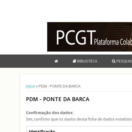
BIBLIOTECA
PESQUIS
Está aqui
Início
» PDM - PONTE DA BARCA
PDM - PONTE DA BARCA
Confirmação dos dados:
Sim, confirmo que os dados desta ficha de dados estatístic
Separadores verticais
Identificação