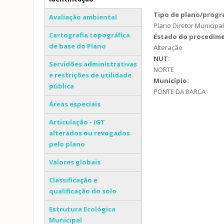
(separador ativo)
Tipo de plano/prog
Avaliação ambiental
Plano Diretor Municipa
Cartografia topográfica
Estado do procedim
de base do Plano
Alteração
NUT:
Servidões administrativas
NORTE
e restrições de utilidade
Município:
pública
PONTE DA BARCA
Áreas especiais
Articulação - IGT
alterados ou revogados
pelo plano
Valores globais
Classificação e
qualificação do solo
Estrutura Ecológica
Municipal