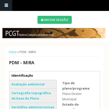
INICIAR SESSÃO
Está aqui
Início
» PDM - MIRA
PDM - MIRA
Separadores verticais
Identificação
(separador ativo)
Tipo de
Avaliação ambiental
plano/programa:
Cartografia topográfica
Plano Diretor
de base do Plano
Municipal
Estado do
Servidões administrativas