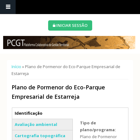
INICIAR SESSÃO
Está aqui
Início
» Plano de Pormenor do Eco-Parque Empresarial de
Estarreja
Plano de Pormenor do Eco-Parque
Empresarial de Estarreja
Separadores verticais
Identificação
(separador ativo)
Tipo de
Avaliação ambiental
plano/programa:
Cartografia topográfica
Plano de Pormenor