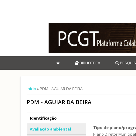
BIBLIOTECA
PESQUIS
Está aqui
Início
» PDM - AGUIAR DA BEIRA
PDM - AGUIAR DA BEIRA
Separadores verticais
Identificação
(separador ativo)
Tipo de plano/prog
Avaliação ambiental
Plano Diretor Municipa