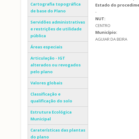
Cartografia topográfica
Estado do procedim
de base do Plano
-
NUT:
Servidões administrativas
CENTRO
e restrições de utilidade
Município:
pública
AGUIAR DA BEIRA
Áreas especiais
Articulação - IGT
alterados ou revogados
pelo plano
Valores globais
Classificação e
qualificação do solo
Estrutura Ecológica
Municipal
Caraterísticas das plantas
do plano