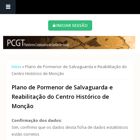
INICIAR SESSÃO
Está aqui
Início
» Plano de Pormenor de Salvaguarda e Reabilitação do
Centro Histórico de Monção
Plano de Pormenor de Salvaguarda e
Reabilitação do Centro Histórico de
Monção
Confirmação dos dados:
Sim, confirmo que os dados desta ficha de dados estatísticos
estão corretos