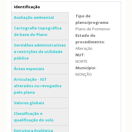
Separadores verticais
Identificação
(separador ativo)
Tipo de
Avaliação ambiental
plano/programa:
Cartografia topográfica
Plano de Pormenor
de base do Plano
Estado do
procedimento:
Servidões administrativas
Alteração
e restrições de utilidade
NUT:
pública
NORTE
Município:
Áreas especiais
MONÇÃO
Articulação - IGT
alterados ou revogados
pelo plano
Valores globais
Classificação e
qualificação do solo
Estrutura Ecológica