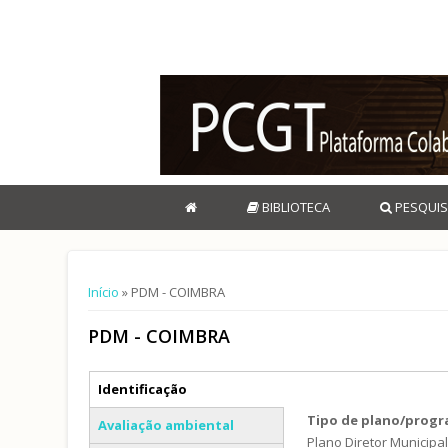
BIBLIOTECA
PESQUIS
Está aqui
Início
» PDM - COIMBRA
PDM - COIMBRA
Separadores verticais
Identificação
(separador ativo)
Tipo de plano/prog
Avaliação ambiental
Plano Diretor Municipa