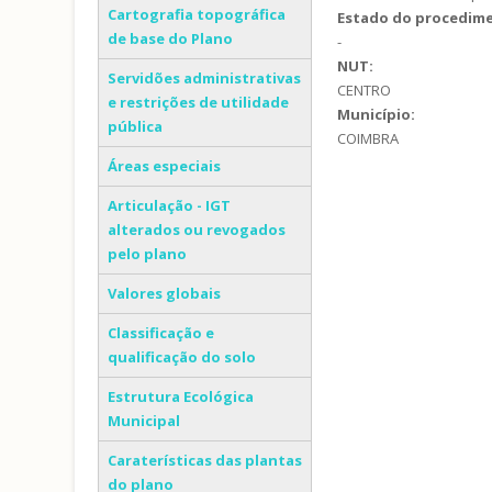
Cartografia topográfica
Estado do procedim
de base do Plano
-
NUT:
Servidões administrativas
CENTRO
e restrições de utilidade
Município:
pública
COIMBRA
Áreas especiais
Articulação - IGT
alterados ou revogados
pelo plano
Valores globais
Classificação e
qualificação do solo
Estrutura Ecológica
Municipal
Caraterísticas das plantas
do plano