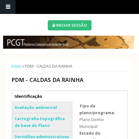
INICIAR SESSÃO
Está aqui
Início
» PDM - CALDAS DA RAINHA
PDM - CALDAS DA RAINHA
Separadores verticais
Identificação
(separador ativo)
Tipo de
Avaliação ambiental
plano/programa:
Cartografia topográfica
Plano Diretor
de base do Plano
Municipal
Estado do
Servidões administrativas