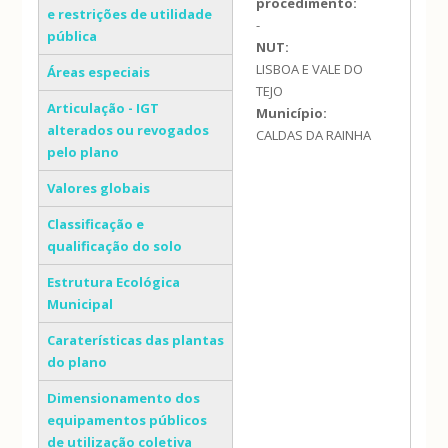
procedimento:
e restrições de utilidade
-
pública
NUT:
LISBOA E VALE DO
Áreas especiais
TEJO
Articulação - IGT
Município:
alterados ou revogados
CALDAS DA RAINHA
pelo plano
Valores globais
Classificação e
qualificação do solo
Estrutura Ecológica
Municipal
Caraterísticas das plantas
do plano
Dimensionamento dos
equipamentos públicos
de utilização coletiva