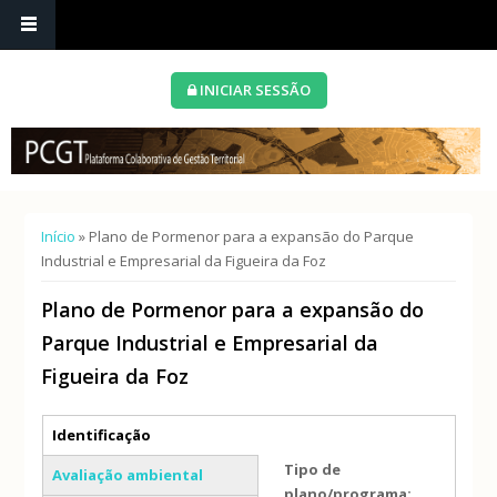
INICIAR SESSÃO
Está aqui
Início
» Plano de Pormenor para a expansão do Parque
Industrial e Empresarial da Figueira da Foz
Plano de Pormenor para a expansão do
Parque Industrial e Empresarial da
Figueira da Foz
Separadores verticais
Identificação
(separador ativo)
Tipo de
Avaliação ambiental
plano/programa: