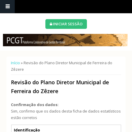
INICIAR SESSÃO
Está aqui
Início
» Revisão do Plano Diretor Municipal de Ferreira do
Zêzere
Revisão do Plano Diretor Municipal de
Ferreira do Zêzere
Confirmação dos dados:
Sim, confirmo que os dados desta ficha de dados estatísticos
estão corretos
Separadores verticais
Identificação