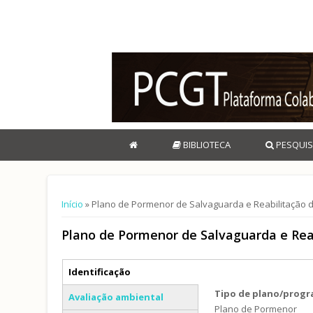
BIBLIOTECA
PESQUIS
Está aqui
Início
» Plano de Pormenor de Salvaguarda e Reabilitação d
Plano de Pormenor de Salvaguarda e Rea
Separadores verticais
Identificação
(separador ativo)
Tipo de plano/prog
Avaliação ambiental
Plano de Pormenor