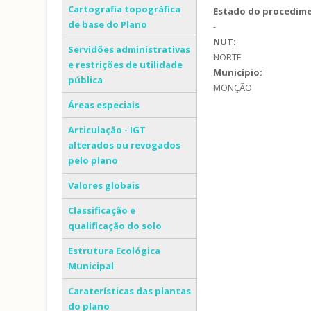
Cartografia topográfica
Estado do procedim
de base do Plano
-
NUT:
Servidões administrativas
NORTE
e restrições de utilidade
Município:
pública
MONÇÃO
Áreas especiais
Articulação - IGT
alterados ou revogados
pelo plano
Valores globais
Classificação e
qualificação do solo
Estrutura Ecológica
Municipal
Caraterísticas das plantas
do plano