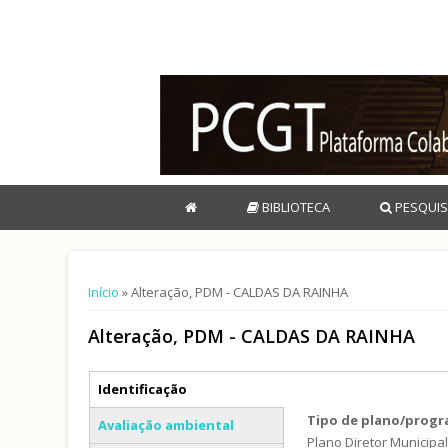
BIBLIOTECA
PESQUIS
Está aqui
Início
» Alteração, PDM - CALDAS DA RAINHA
Alteração, PDM - CALDAS DA RAINHA
Separadores verticais
Identificação
(separador ativo)
Tipo de plano/prog
Avaliação ambiental
Plano Diretor Municipa