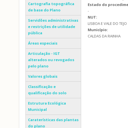
Cartografia topográfica
Estado do procedim
de base do Plano
-
NUT:
Servidões administrativas
LISBOA E VALE DO TEJO
e restrições de utilidade
Município:
pública
CALDAS DA RAINHA
Áreas especiais
Articulação - IGT
alterados ou revogados
pelo plano
Valores globais
Classificação e
qualificação do solo
Estrutura Ecológica
Municipal
Caraterísticas das plantas
do plano