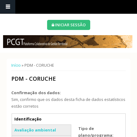
INICIAR SESSÃO
Está aqui
Início
» PDM - CORUCHE
PDM - CORUCHE
Confirmação dos dados:
Sim, confirmo que os dados desta ficha de dados estatísticos
estão corretos
Separadores verticais
Identificação
(separador ativo)
Tipo de
Avaliação ambiental
plano/programa: