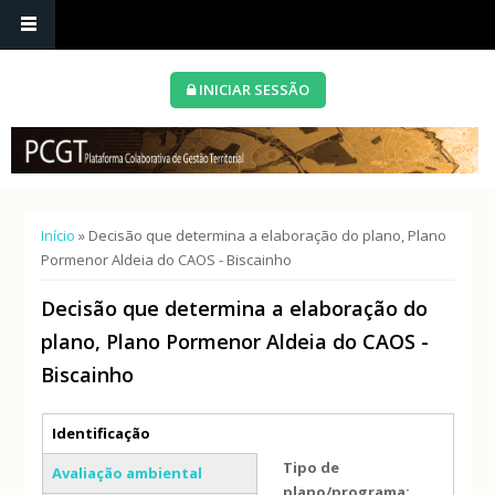
INICIAR SESSÃO
Está aqui
Início
» Decisão que determina a elaboração do plano, Plano
Pormenor Aldeia do CAOS - Biscainho
Decisão que determina a elaboração do
plano, Plano Pormenor Aldeia do CAOS -
Biscainho
Separadores verticais
Identificação
(separador ativo)
Tipo de
Avaliação ambiental
plano/programa: