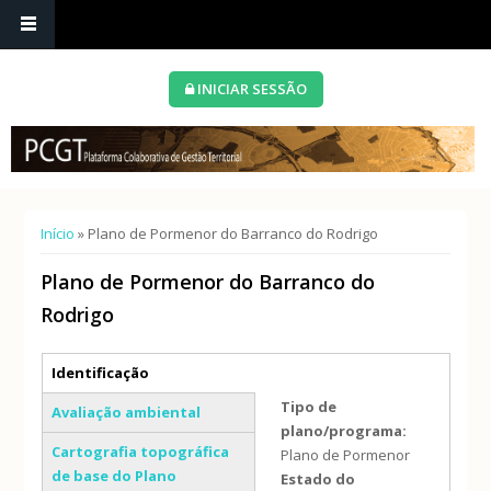
INICIAR SESSÃO
Está aqui
Início
» Plano de Pormenor do Barranco do Rodrigo
Plano de Pormenor do Barranco do
Rodrigo
Separadores verticais
Identificação
(separador ativo)
Tipo de
Avaliação ambiental
plano/programa:
Cartografia topográfica
Plano de Pormenor
de base do Plano
Estado do