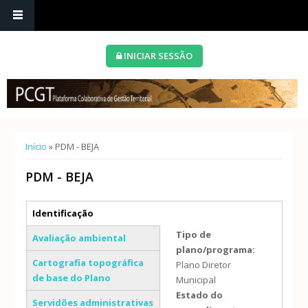
INICIAR SESSÃO
Está aqui
Início
» PDM - BEJA
PDM - BEJA
Separadores verticais
Identificação
(separador ativo)
Tipo de
Avaliação ambiental
plano/programa:
Cartografia topográfica
Plano Diretor
de base do Plano
Municipal
Estado do
Servidões administrativas