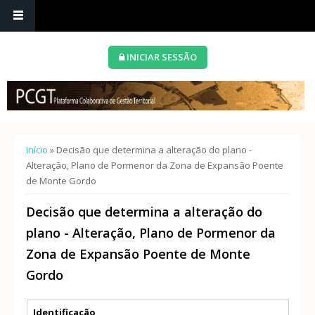
INICIAR SESSÃO
Está aqui
Início
» Decisão que determina a alteração do plano -
Alteração, Plano de Pormenor da Zona de Expansão Poente
de Monte Gordo
Decisão que determina a alteração do
plano - Alteração, Plano de Pormenor da
Zona de Expansão Poente de Monte
Gordo
Separadores verticais
Identificação