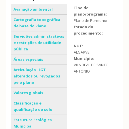
(separador ativo)
Tipo de
Avaliação ambiental
plano/programa:
Cartografia topográfica
Plano de Pormenor
de base do Plano
Estado do
procedimento:
Servidões administrativas
-
e restrições de utilidade
NUT:
pública
ALGARVE
Município:
Áreas especiais
VILA REAL DE SANTO
Articulação - IGT
ANTÓNIO
alterados ou revogados
pelo plano
Valores globais
Classificação e
qualificação do solo
Estrutura Ecológica
Municipal