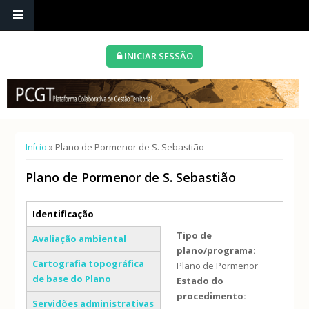
INICIAR SESSÃO
Está aqui
Início
» Plano de Pormenor de S. Sebastião
Plano de Pormenor de S. Sebastião
Separadores verticais
Identificação
(separador ativo)
Tipo de
Avaliação ambiental
plano/programa:
Cartografia topográfica
Plano de Pormenor
de base do Plano
Estado do
procedimento:
Servidões administrativas