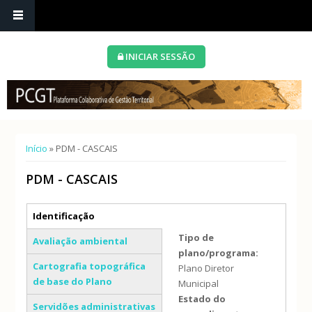
INICIAR SESSÃO
Está aqui
Início
» PDM - CASCAIS
PDM - CASCAIS
Separadores verticais
Identificação
(separador ativo)
Tipo de
Avaliação ambiental
plano/programa:
Cartografia topográfica
Plano Diretor
de base do Plano
Municipal
Estado do
Servidões administrativas