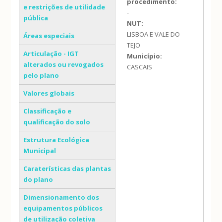
procedimento:
e restrições de utilidade
-
pública
NUT:
LISBOA E VALE DO
Áreas especiais
TEJO
Articulação - IGT
Município:
alterados ou revogados
CASCAIS
pelo plano
Valores globais
Classificação e
qualificação do solo
Estrutura Ecológica
Municipal
Caraterísticas das plantas
do plano
Dimensionamento dos
equipamentos públicos
de utilização coletiva