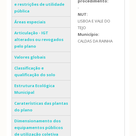
procedimento:
e restrições de utilidade
-
pública
NUT:
LISBOA E VALE DO
Áreas especiais
TEJO
Articulação - IGT
Município:
alterados ou revogados
CALDAS DA RAINHA
pelo plano
Valores globais
Classificação e
qualificação do solo
Estrutura Ecológica
Municipal
Caraterísticas das plantas
do plano
Dimensionamento dos
equipamentos públicos
de utilização coletiva