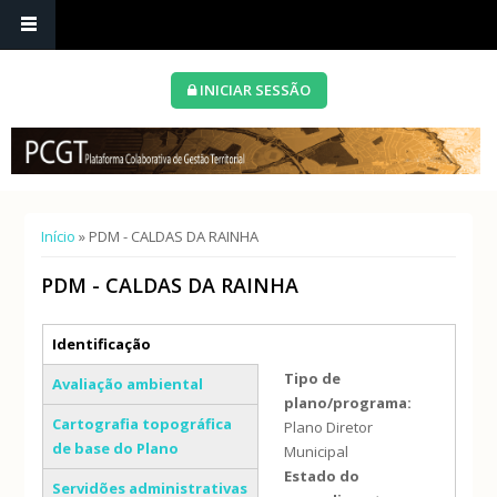
INICIAR SESSÃO
Está aqui
Início
» PDM - CALDAS DA RAINHA
PDM - CALDAS DA RAINHA
Separadores verticais
Identificação
(separador ativo)
Tipo de
Avaliação ambiental
plano/programa:
Cartografia topográfica
Plano Diretor
de base do Plano
Municipal
Estado do
Servidões administrativas