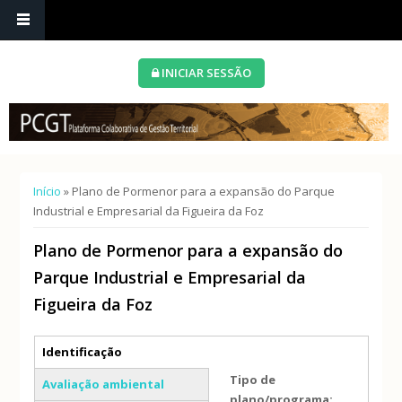
INICIAR SESSÃO
Está aqui
Início
» Plano de Pormenor para a expansão do Parque
Industrial e Empresarial da Figueira da Foz
Plano de Pormenor para a expansão do
Parque Industrial e Empresarial da
Figueira da Foz
Separadores verticais
Identificação
(separador ativo)
Tipo de
Avaliação ambiental
plano/programa: