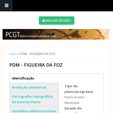
INICIAR SESSÃO
Está aqui
Início
» PDM - FIGUEIRA DA FOZ
PDM - FIGUEIRA DA FOZ
Separadores verticais
Identificação
(separador ativo)
Tipo de
Avaliação ambiental
plano/programa:
Cartografia topográfica
Plano Diretor
de base do Plano
Municipal
Estado do
Servidões administrativas