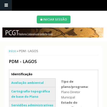
INICIAR SESSÃO
Está aqui
Início
» PDM - LAGOS
PDM - LAGOS
Separadores verticais
Identificação
(separador ativo)
Tipo de
Avaliação ambiental
plano/programa:
Cartografia topográfica
Plano Diretor
de base do Plano
Municipal
Estado do
Servidões administrativas