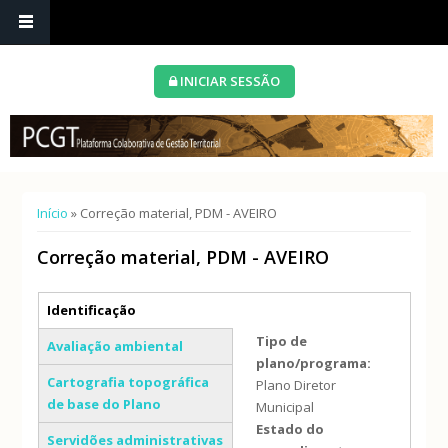
INICIAR SESSÃO
Está aqui
Início
» Correção material, PDM - AVEIRO
Correção material, PDM - AVEIRO
Separadores verticais
Identificação
(separador ativo)
Tipo de
Avaliação ambiental
plano/programa:
Cartografia topográfica
Plano Diretor
de base do Plano
Municipal
Estado do
Servidões administrativas