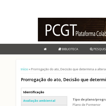
BIBLIOTECA
PESQUIS
Está aqui
Início
» Prorrogação do ato, Decisão que determina a altera
Prorrogação do ato, Decisão que determi
Separadores verticais
Identificação
(separador ativo)
Tipo de plano/prog
Avaliação ambiental
Plano de Pormenor