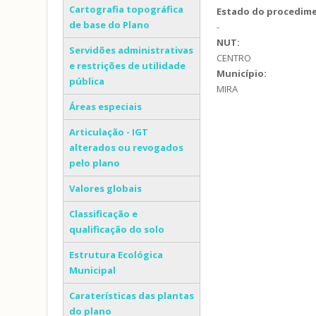
Cartografia topográfica
Estado do procedim
de base do Plano
-
NUT:
Servidões administrativas
CENTRO
e restrições de utilidade
Município:
pública
MIRA
Áreas especiais
Articulação - IGT
alterados ou revogados
pelo plano
Valores globais
Classificação e
qualificação do solo
Estrutura Ecológica
Municipal
Caraterísticas das plantas
do plano