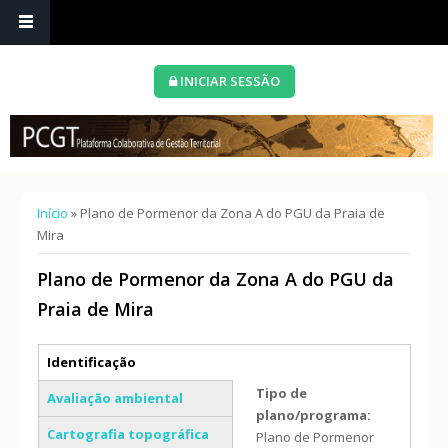
INICIAR SESSÃO
Está aqui
Início
» Plano de Pormenor da Zona A do PGU da Praia de
Mira
Plano de Pormenor da Zona A do PGU da
Praia de Mira
Separadores verticais
Identificação
(separador ativo)
Tipo de
Avaliação ambiental
plano/programa:
Cartografia topográfica
Plano de Pormenor