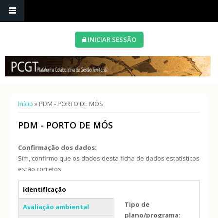
INICIAR SESSÃO
Está aqui
Início
» PDM - PORTO DE MÓS
PDM - PORTO DE MÓS
Confirmação dos dados:
Sim, confirmo que os dados desta ficha de dados estatísticos
estão corretos
Separadores verticais
Identificação
(separador ativo)
Tipo de
Avaliação ambiental
plano/programa: