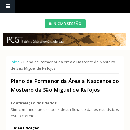
INICIAR SESSÃO
Está aqui
Início
» Plano de Pormenor da Área a Nascente do Mosteiro
de São Miguel de Refojos
Plano de Pormenor da Área a Nascente do
Mosteiro de São Miguel de Refojos
Confirmação dos dados:
Sim, confirmo que os dados desta ficha de dados estatísticos
estão corretos
Separadores verticais
Identificação