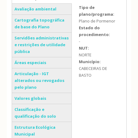
(separador ativo)
Tipo de
Avaliação ambiental
plano/programa:
Cartografia topográfica
Plano de Pormenor
de base do Plano
Estado do
procedimento:
Servidões administrativas
-
e restrições de utilidade
NUT:
pública
NORTE
Município:
Áreas especiais
CABECEIRAS DE
Articulação - IGT
BASTO
alterados ou revogados
pelo plano
Valores globais
Classificação e
qualificação do solo
Estrutura Ecológica
Municipal