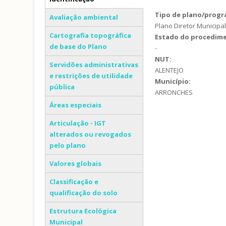
(separador ativo)
Tipo de plano/prog
Avaliação ambiental
Plano Diretor Municipa
Cartografia topográfica
Estado do procedim
de base do Plano
-
NUT:
Servidões administrativas
ALENTEJO
e restrições de utilidade
Município:
pública
ARRONCHES
Áreas especiais
Articulação - IGT
alterados ou revogados
pelo plano
Valores globais
Classificação e
qualificação do solo
Estrutura Ecológica
Municipal