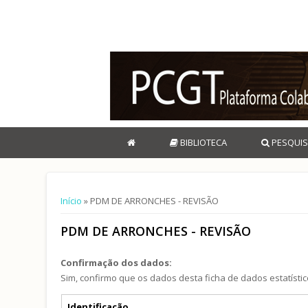
BIBLIOTECA
PESQUIS
Está aqui
Início
» PDM DE ARRONCHES - REVISÃO
PDM DE ARRONCHES - REVISÃO
Confirmação dos dados:
Sim, confirmo que os dados desta ficha de dados estatístic
Separadores verticais
Identificação