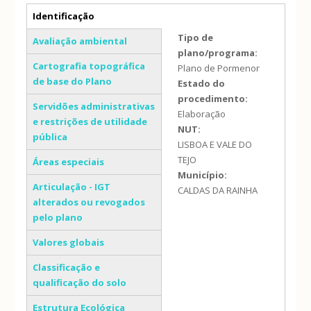
Separadores verticais
Identificação
(separador ativo)
Tipo de
Avaliação ambiental
plano/programa:
Cartografia topográfica
Plano de Pormenor
de base do Plano
Estado do
procedimento:
Servidões administrativas
Elaboração
e restrições de utilidade
NUT:
pública
LISBOA E VALE DO
TEJO
Áreas especiais
Município:
Articulação - IGT
CALDAS DA RAINHA
alterados ou revogados
pelo plano
Valores globais
Classificação e
qualificação do solo
Estrutura Ecológica