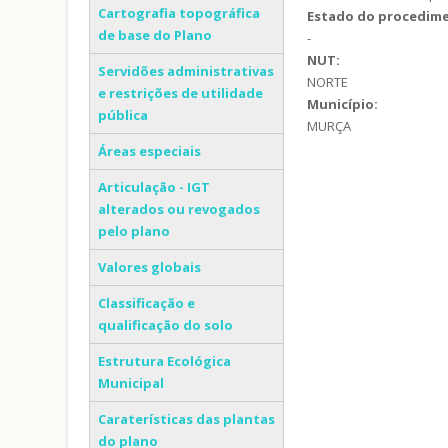
Cartografia topográfica
Estado do procedim
de base do Plano
-
NUT:
Servidões administrativas
NORTE
e restrições de utilidade
Município:
pública
MURÇA
Áreas especiais
Articulação - IGT
alterados ou revogados
pelo plano
Valores globais
Classificação e
qualificação do solo
Estrutura Ecológica
Municipal
Caraterísticas das plantas
do plano