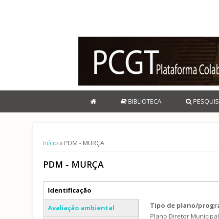
BIBLIOTECA
PESQUIS
Está aqui
Início
» PDM - MURÇA
PDM - MURÇA
Separadores verticais
Identificação
(separador ativo)
Tipo de plano/prog
Avaliação ambiental
Plano Diretor Municipa