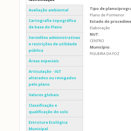
(separador ativo)
Tipo de plano/prog
Avaliação ambiental
Plano de Pormenor
Cartografia topográfica
Estado do procedim
de base do Plano
Elaboração
NUT:
Servidões administrativas
CENTRO
e restrições de utilidade
Município:
pública
FIGUEIRA DA FOZ
Áreas especiais
Articulação - IGT
alterados ou revogados
pelo plano
Valores globais
Classificação e
qualificação do solo
Estrutura Ecológica
Municipal