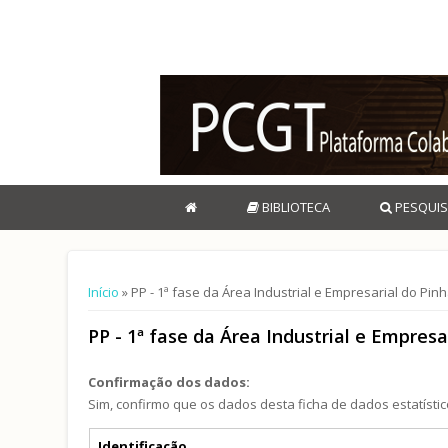
BIBLIOTECA
PESQUIS
Está aqui
Início
» PP - 1ª fase da Área Industrial e Empresarial do Pi
PP - 1ª fase da Área Industrial e Empresa
Confirmação dos dados:
Sim, confirmo que os dados desta ficha de dados estatístic
Separadores verticais
Identificação