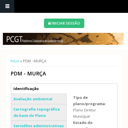
INICIAR SESSÃO
Está aqui
Início
» PDM - MURÇA
PDM - MURÇA
Separadores verticais
Identificação
(separador ativo)
Tipo de
Avaliação ambiental
plano/programa:
Cartografia topográfica
Plano Diretor
de base do Plano
Municipal
Estado do
Servidões administrativas