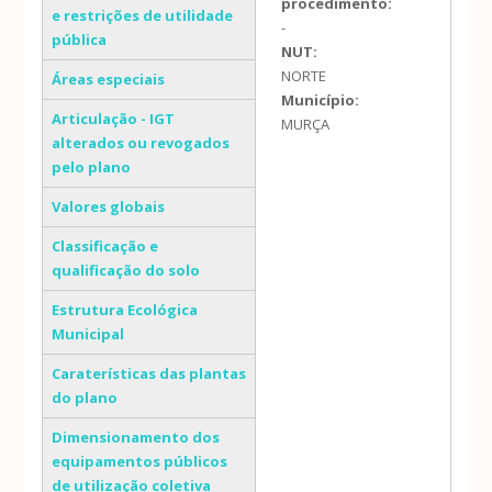
procedimento:
e restrições de utilidade
-
pública
NUT:
NORTE
Áreas especiais
Município:
Articulação - IGT
MURÇA
alterados ou revogados
pelo plano
Valores globais
Classificação e
qualificação do solo
Estrutura Ecológica
Municipal
Caraterísticas das plantas
do plano
Dimensionamento dos
equipamentos públicos
de utilização coletiva