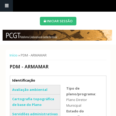
INICIAR SESSÃO
Está aqui
Início
» PDM - ARMAMAR
PDM - ARMAMAR
Separadores verticais
Identificação
(separador ativo)
Tipo de
Avaliação ambiental
plano/programa:
Cartografia topográfica
Plano Diretor
de base do Plano
Municipal
Estado do
Servidões administrativas