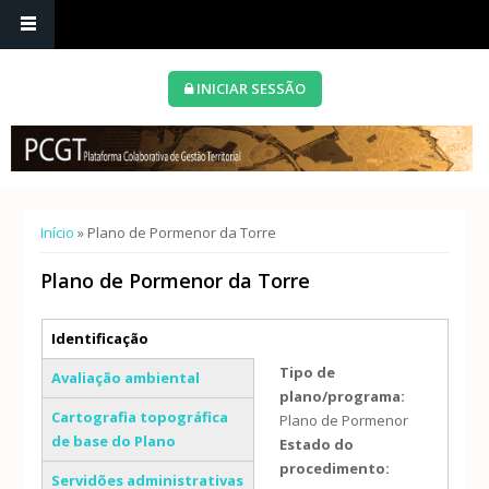
INICIAR SESSÃO
Está aqui
Início
» Plano de Pormenor da Torre
Plano de Pormenor da Torre
Separadores verticais
Identificação
(separador ativo)
Tipo de
Avaliação ambiental
plano/programa:
Cartografia topográfica
Plano de Pormenor
de base do Plano
Estado do
procedimento:
Servidões administrativas